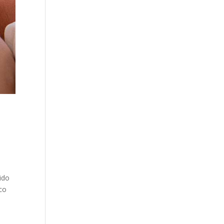
ido
co