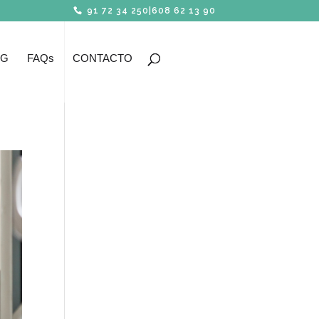
91 72 34 250
|
608 62 13 90
OG
FAQs
CONTACTO