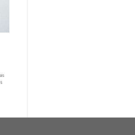
das
as