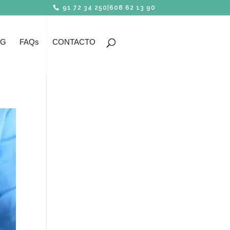
91 72 34 250
|
608 62 13 90
OG
FAQs
CONTACTO