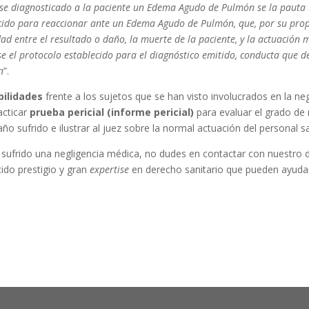
ose diagnosticado a la paciente un Edema Agudo de Pulmón se la pauta u
cido para reaccionar ante un Edema Agudo de Pulmón, que, por su prop
ad entre el resultado o daño, la muerte de la paciente, y la actuación m
rse el protocolo establecido para el diagnóstico emitido, conducta que d
n
”.
ilidades
frente a los sujetos que se han visto involucrados en la ne
acticar
prueba pericial (informe pericial)
para evaluar el grado de 
año sufrido e ilustrar al juez sobre la normal actuación del personal sa
ha sufrido una negligencia médica, no dudes en contactar con nuestr
do prestigio y gran
expertise
en derecho sanitario que pueden ayudar