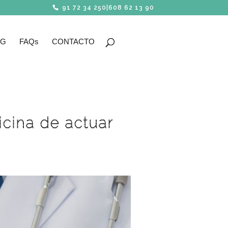
91 72 34 250
|
608 62 13 90
OG
FAQs
CONTACTO
icina de actuar