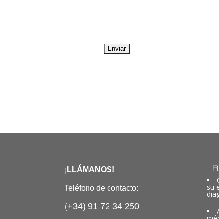
B
¡LLÁMANOS!
su 
Teléfono de contacto:
dia
(+34) 91 72 34 250
méd