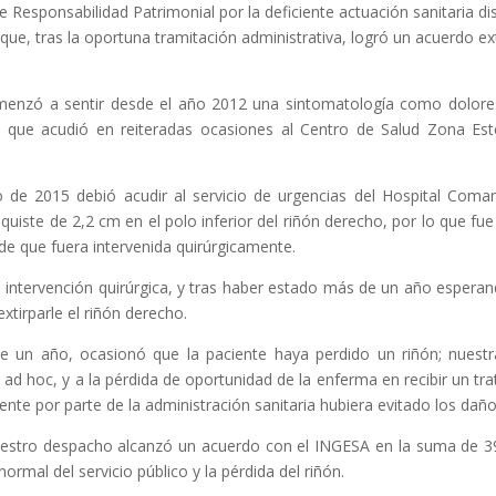
esponsabilidad Patrimonial por la deficiente actuación sanitaria dis
que, tras la oportuna tramitación administrativa, logró un acuerdo ext
enzó a sentir desde el año 2012 una sintomatología como dolores 
l que acudió en reiteradas ocasiones al Centro de Salud Zona Este
de 2015 debió acudir al servicio de urgencias del Hospital Comarc
 quiste de 2,2 cm en el polo inferior del riñón derecho, por lo que fu
 de que fuera intervenida quirúrgicamente.
la intervención quirúrgica, y tras haber estado más de un año esperan
extirparle el riñón derecho.
e un año, ocasionó que la paciente haya perdido un riñón; nuestr
is ad hoc, y a la pérdida de oportunidad de la enferma en recibir un
nte por parte de la administración sanitaria hubiera evitado los daños
estro despacho alcanzó un acuerdo con el INGESA en la suma de 39.
ormal del servicio público y la pérdida del riñón.