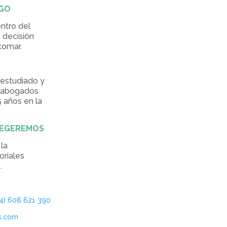
GO
ntro del
a decisión
tomar.
 estudiado y
e abogados
 años en la
TEGEREMOS
la
oriales
.
34) 608 621 390
s.com