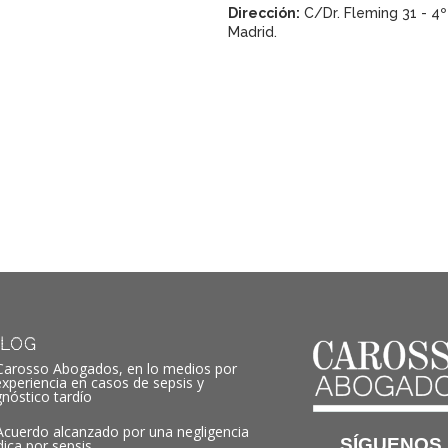
Dirección:
C/Dr. Fleming 31 - 4º
Madrid.
LOG
Carosso Abogados, en lo medios por
experiencia en casos de sepsis y
gnóstico tardío
Acuerdo alcanzado por una negligencia
SÍGUENOS
ica por sepsis