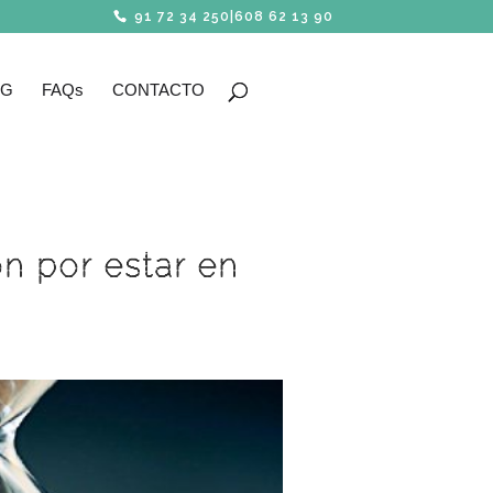
91 72 34 250
|
608 62 13 90
OG
FAQs
CONTACTO
n por estar en