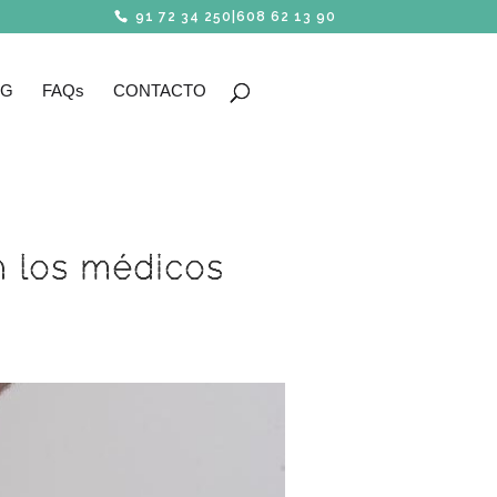
91 72 34 250
|
608 62 13 90
OG
FAQs
CONTACTO
n los médicos