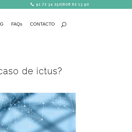
91 72 34 250
|
608 62 13 90
OG
FAQs
CONTACTO
aso de ictus?