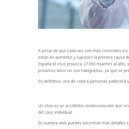
El ictus, una amenaza crecient
A pesar de que cada vez son más conocidos los s
están en aumento y suponen la primera causa de
España el ictus provoca 27.000 muertes al año, s
próximos años no son halagüeñas, ya que se pre
En definitiva, una de cada 6 personas padecerá u
¿Qué ocurre cuando se sufre un
Un ictus es un accidente cerebrovascular que oc
del caso individual.
En nuestra web puedes encontrar más detalles 