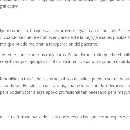
nificativa.
l ictus?
igencia médica, busques asesoramiento legal lo antes posible. Es ci
 cuando se puede establecer claramente la negligencia, es posible s
ento que puede mejorar la recuperación del paciente.
den tener consecuencias muy duras. Se ha demostrado que la rehabili
ognitivas; por ejemplo, fisioterapia intensiva para mejorar la debilidad
sponibles a través del sistema público de salud, pueden ser de natura
u condición. En tales circunstancias, una reclamación de indemnizaci
s para poder optar a este apoyo profesional tan necesario para mejor
o del ictus forman parte de las situaciones en las que, como experto