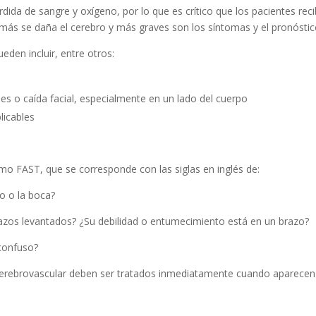
rdida de sangre y oxígeno, por lo que es crítico que los pacientes r
más se daña el cerebro y más graves son los síntomas y el pronóstic
den incluir, entre otros:
es o caída facial, especialmente en un lado del cuerpo
licables
o FAST, que se corresponde con las siglas en inglés de:
jo o la boca?
zos levantados? ¿Su debilidad o entumecimiento está en un brazo?
 confuso?
 cerebrovascular deben ser tratados inmediatamente cuando aparecen 
en caso de ictus?