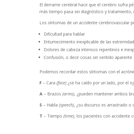
El derrame cerebral hace que el cerebro sufra pé
más tiempo pasa sin diagnóstico y tratamiento, 
Los síntomas de un accidente cerebrovascular pue
Dificultad para hablar
Entumecimiento inexplicable de las extremidad
Dolores de cabeza intensos repentinos e inexp
Confusión, o decir cosas sin sentido aparente
Podemos recordar estos síntomas con el acrónim
F
– Cara
(face)
¿se ha caído por un lado, por el o
A
– Brazos
(arms)
, ¿pueden mantener ambos bra
S
– Habla
(speech)
, ¿su discurso es arrastrado o
T
– Tiempo
(time)
, los pacientes con accidente
¿Cómo debe ser el tratamiento 