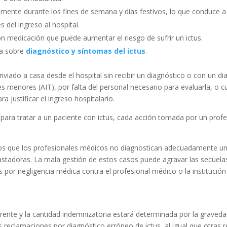
mente durante los fines de semana y días festivos, lo que conduce a 
del ingreso al hospital.
n medicación que puede aumentar el riesgo de sufrir un ictus.
na sobre
diagnóstico y síntomas del ictus
.
nviado a casa desde el hospital sin recibir un diagnóstico o con un d
es menores (AIT), por falta del personal necesario para evaluarla, o
 justificar el ingreso hospitalario.
para tratar a un paciente con ictus, cada acción tomada por un profe
os que los profesionales médicos no diagnostican adecuadamente un
astadoras. La mala gestión de estos casos puede agravar las secuela
 por negligencia médica contra el profesional médico o la institución
or un reclamo de diagnóstico erróneo de ic
ente y la cantidad indemnizatoria estará determinada por la gravedad
 reclamaciones por diagnóstico erróneo de ictus, al igual que otras 