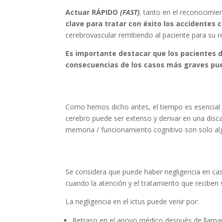
Actuar RÁPIDO
(FAST)
,
tanto en el reconocimie
clave para tratar con éxito los accidentes 
cerebrovascular remitiendo al paciente para su 
Es importante destacar que los pacientes d
consecuencias de los casos más graves pued
¿Cuáles son las consecuencias 
Como hemos dicho antes, el tiempo es esencial cu
cerebro puede ser extenso y derivar en una discap
memoria / funcionamiento cognitivo son solo al
¿Cuándo hay negligencia en un
Se considera que puede haber negligencia en cas
cuando la atención y el tratamiento que reciben
La negligencia en el ictus puede venir por:
Retraso en el apoyo médico después de llama