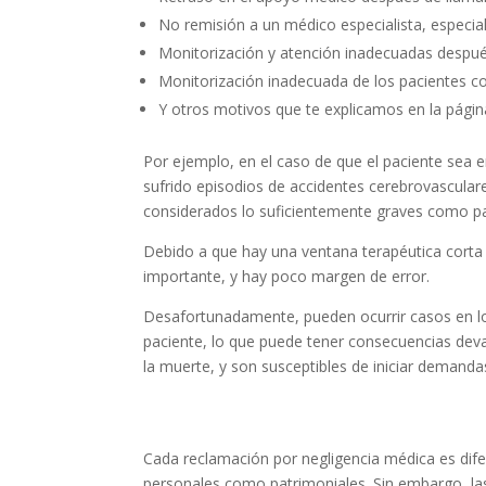
No remisión a un médico especialista, especial
Monitorización y atención inadecuadas después 
Monitorización inadecuada de los pacientes co
Y otros motivos que te explicamos en la pági
Por ejemplo, en el caso de que el paciente sea e
sufrido episodios de accidentes cerebrovascular
considerados lo suficientemente graves como para
Debido a que hay una ventana terapéutica corta 
importante, y hay poco margen de error.
Desafortunadamente, pueden ocurrir casos en l
paciente, lo que puede tener consecuencias dev
la muerte, y son susceptibles de iniciar demandas
¿Qué indemnización obtendrá p
Cada reclamación por negligencia médica es difer
personales como patrimoniales. Sin embargo, las