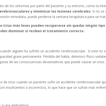
nto de los síntomas por parte del paciente y su entorno, como la int
cerebrovasculares y minimizar las lesiones cerebrales
. Si no se
revisión inmediata, puede perderse la ventana terapéutica para un tr
e ictus más leves pueden recuperarse sin quedar ningún tipo 
en disminuir si reciben el tratamiento correcto.
de no diagnosticar y tratar rápidamente un 
ando alguien ha sufrido un accidente cerebrovascular. Si este no se 
acidad grave permanente. Pérdida del habla, deterioro físico unilatera
gunas de las consecuencias devastadoras que puede causar un ictus.
 caso de ictus?
o de ictus cuando un paciente sufre un accidente cerebrovascular q
 son insuficientes o incorrectos, lo que hace que se sufran más enfer
r a una ambulancia.