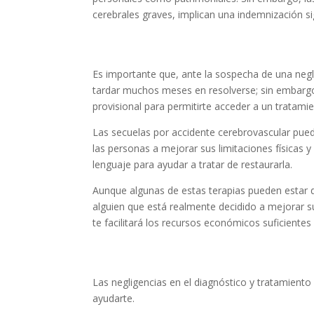
cerebrales graves, implican una indemnización sig
¿Quién paga la rehabilitación de
Es importante que, ante la sospecha de una negl
tardar muchos meses en resolverse; sin embargo,
provisional para permitirte acceder a un tratami
Las secuelas por accidente cerebrovascular pue
las personas a mejorar sus limitaciones físicas y c
lenguaje para ayudar a tratar de restaurarla.
Aunque algunas de estas terapias pueden estar di
alguien que está realmente decidido a mejorar s
te facilitará los recursos económicos suficiente
¿Cómo podemos ayudarte?
Las negligencias en el diagnóstico y tratamient
ayudarte.