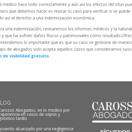
nal médico hace todo correctamente y aún así los efectos del ictus p
imero que debemos hacer es revisar tu caso para verificar si se pued
ndo así el derecho a una indemnización económica.
ra una indemnización, revisaremos los informes médicos y la natural
 y que ha sufrido daños físicos y patrimoniales como resultado.Ofre
entendemos lo importante que es que su caso se gestione de manera
po de abogados solo acepta aquellos casos que consideramos suscept
o de viabilidad gratuito
.
LOG
Carosso Abogados, en lo medios por
experiencia en casos de sepsis y
gnóstico tardío
Acuerdo alcanzado por una negligencia