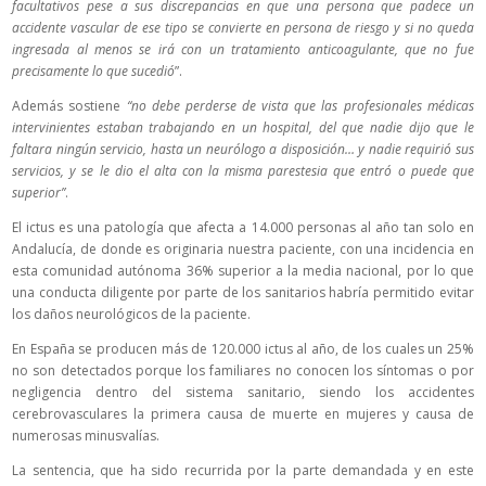
facultativos pese a sus discrepancias en que una persona que padece un
accidente vascular de ese tipo se convierte en persona de riesgo y si no queda
ingresada al menos se irá con un tratamiento anticoagulante, que no fue
precisamente lo que sucedió
”.
Además sostiene
“no debe perderse de vista que las profesionales médicas
intervinientes estaban trabajando en un hospital, del que nadie dijo que le
faltara ningún servicio, hasta un neurólogo a disposición… y nadie requirió sus
servicios, y se le dio el alta con la misma parestesia que entró o puede que
superior”
.
El ictus es una patología que afecta a 14.000 personas al año tan solo en
Andalucía, de donde es originaria nuestra paciente, con una incidencia en
esta comunidad autónoma 36% superior a la media nacional, por lo que
una conducta diligente por parte de los sanitarios habría permitido evitar
los daños neurológicos de la paciente.
En España se producen más de 120.000 ictus al año, de los cuales un 25%
no son detectados porque los familiares no conocen los síntomas o por
negligencia dentro del sistema sanitario, siendo los accidentes
cerebrovasculares la primera causa de muerte en mujeres y causa de
numerosas minusvalías.
La sentencia, que ha sido recurrida por la parte demandada y en este